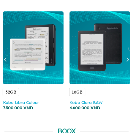
32GB
16GB
Kobo Libra Colour
Kobo Clara B&W
7.300.000
VND
4.600.000
VND
BOOX