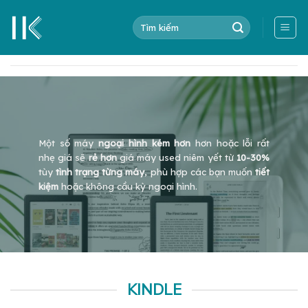
Skip
Tìm
to
kiếm:
content
Một số máy
ngoại hình kém hơn
hơn hoặc lỗi rất
nhẹ giá sẽ
rẻ hơn
giá máy used niêm yết từ
10-30%
tùy
tình trạng từng máy
, phù hợp các bạn muốn
tiết
kiệm
hoặc không cầu kỳ ngoại hình.
KINDLE