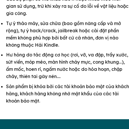
gian sử dụng, trừ khi xảy ra sự cố do lỗi về vật liệu hoặc
gia công.
Tự ý tháo máy, sửa chữa (bao gồm nâng cấp và mở
rộng), tự ý hack/crack, jailbreak hoặc cài đặt phần
mềm không phù hợp bởi bất cứ cá nhân, đơn vị nào
không thuộc Hải Kindle.
Hư hỏng do tác động cơ học (rơi, vỡ, va đập, trầy xước,
sứt viền, móp méo, màn hình chảy mực, cong khung…),
ẩm mốc, hoen rỉ, ngấm nước hoặc do hỏa hoạn, chập
cháy, thiên tai gây nên….
Sản phẩm bị khóa bởi các tài khoản bảo mật của khách
hàng, khách hàng không nhớ mật khẩu của các tài
khoản bảo mật.