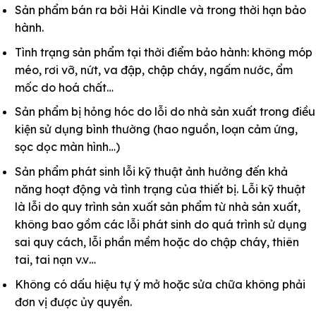
Sản phẩm bán ra bởi Hải Kindle và trong thời hạn bảo
hành.
Tình trạng sản phẩm tại thời điểm bảo hành: không móp
méo, rơi vỡ, nứt, va đập, chập cháy, ngấm nước, ẩm
mốc do hoá chất…
Sản phẩm bị hỏng hóc do lỗi do nhà sản xuất trong điều
kiện sử dụng bình thường (hao nguồn, loạn cảm ứng,
sọc dọc màn hình…)
Sản phẩm phát sinh lỗi kỹ thuật ảnh hưởng đến khả
năng hoạt động và tình trạng của thiết bị. Lỗi kỹ thuật
là lỗi do quy trình sản xuất sản phẩm từ nhà sản xuất,
không bao gồm các lỗi phát sinh do quá trình sử dụng
sai quy cách, lỗi phần mềm hoặc do chập cháy, thiên
tai, tai nạn v.v…
Không có dấu hiệu tự ý mở hoặc sửa chữa không phải
đơn vị được ủy quyền.