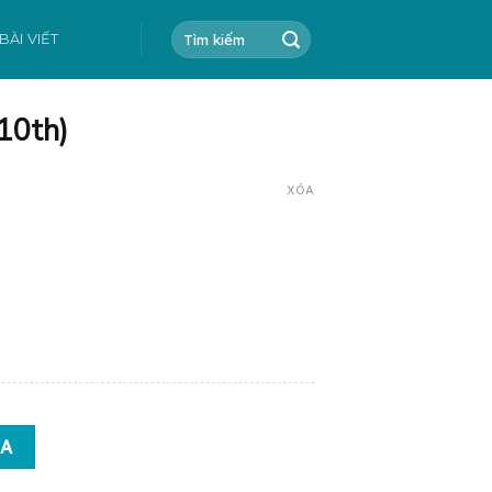
Tìm
BÀI VIẾT
kiếm:
(10th)
XÓA
ợng
UA