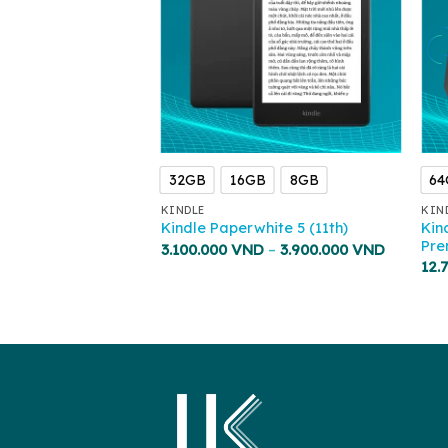
32GB
16GB
8GB
64
KINDLE
KIN
Kin
Kindle Paperwhite 5 (11th)
Pre
3.100.000
VND
–
3.900.000
VND
12.