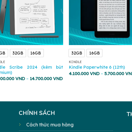
GB
32GB
16GB
32GB
16GB
DLE
KINDLE
dle Scribe 2024 (kèm bút
Kindle Paperwhite 6 (12th)
mium)
4.100.000
VND
–
5.700.000
VN
700.000
VND
–
14.700.000
VND
CHÍNH SÁCH
T
Cách thức mua hàng