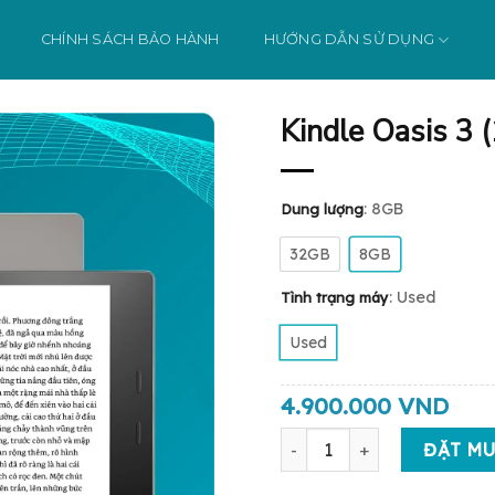
CHÍNH SÁCH BẢO HÀNH
HƯỚNG DẪN SỬ DỤNG
Kindle Oasis 3 
: 8GB
Dung lượng
32GB
8GB
: Used
Tình trạng máy
Used
4.900.000
VND
Kindle Oasis 3 (10th) số lư
ĐẶT M