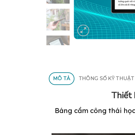
MÔ TẢ
THÔNG SỐ KỸ THUẬT
Thiết
Báng cầm công thái học