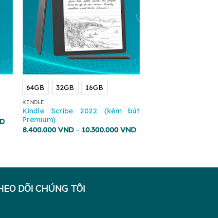
64GB
32GB
16GB
KINDLE
Kindle Scribe 2022 (kèm bút
Premium)
D
8.400.000
VND
–
10.300.000
VND
HEO DÕI CHÚNG TÔI